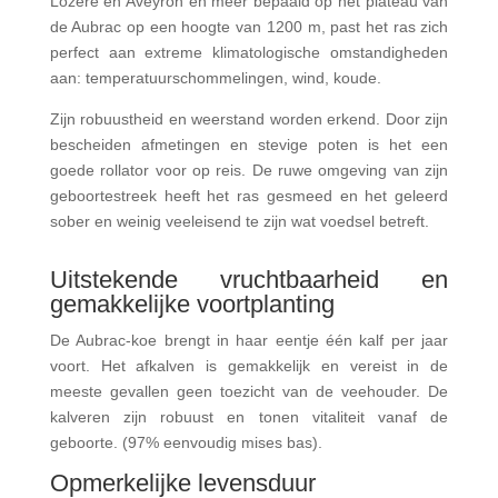
Lozère en Aveyron en meer bepaald op het plateau van
de Aubrac op een hoogte van 1200 m, past het ras zich
perfect aan extreme klimatologische omstandigheden
aan: temperatuurschommelingen, wind, koude.
Zijn robuustheid en weerstand worden erkend. Door zijn
bescheiden afmetingen en stevige poten is het een
goede rollator voor op reis. De ruwe omgeving van zijn
geboortestreek heeft het ras gesmeed en het geleerd
sober en weinig veeleisend te zijn wat voedsel betreft.
Uitstekende vruchtbaarheid en
gemakkelijke voortplanting
De Aubrac-koe brengt in haar eentje één kalf per jaar
voort. Het afkalven is gemakkelijk en vereist in de
meeste gevallen geen toezicht van de veehouder. De
kalveren zijn robuust en tonen vitaliteit vanaf de
geboorte. (97% eenvoudig mises bas).
Opmerkelijke levensduur